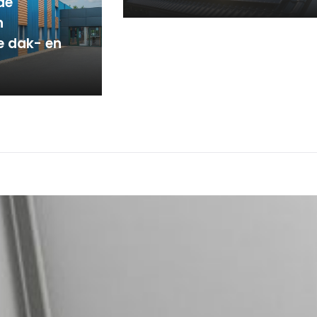
de
n
le dak- en