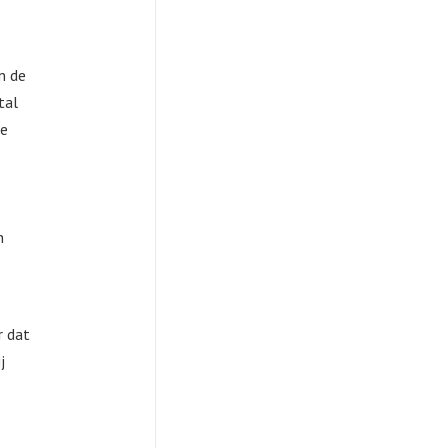
an de
tal
ze
n
r dat
j