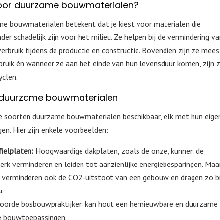
oor duurzame bouwmaterialen?
me bouwmaterialen betekent dat je kiest voor materialen die
nder schadelijk zijn voor het milieu. Ze helpen bij de vermindering v
rbruik tijdens de productie en constructie. Bovendien zijn ze mees
ebruik én wanneer ze aan het einde van hun levensduur komen, zijn 
yclen.
 duurzame bouwmaterialen
nde soorten duurzame bouwmaterialen beschikbaar, elk met hun eige
en. Hier zijn enkele voorbeelden:
fielplaten:
Hoogwaardige dakplaten, zoals de onze, kunnen de
rk verminderen en leiden tot aanzienlijke energiebesparingen. Maa
Ze verminderen ook de CO2-uitstoot van een gebouw en dragen zo bi
u.
oorde bosbouwpraktijken kan hout een hernieuwbare en duurzame
le bouwtoepassingen.