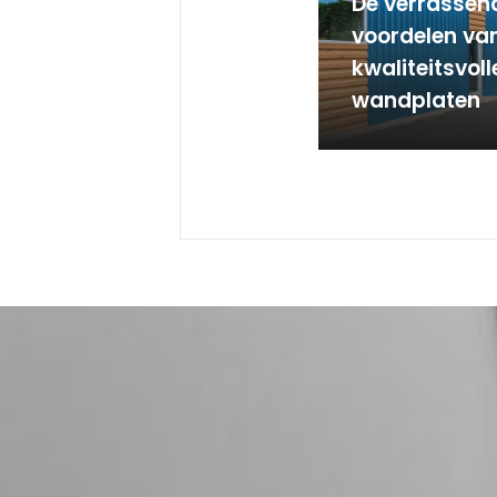
De verrassen
voordelen va
kwaliteitsvol
wandplaten