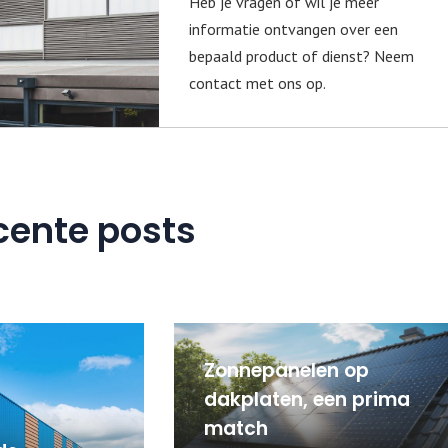
Heb je vragen of wil je meer
informatie ontvangen over een
bepaald product of dienst? Neem
contact met ons op.
cente posts
Zonnepanelen op
dakplaten, een prima
match