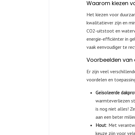
Waarom kiezen v
Het kiezen voor duurza
kwalitatiever zijn en mi
CO2-uitstoot en waterve
energie-efficiënter in g
vaak eenvoudiger te rec
Voorbeelden van
Er zijn veel verschille
voordelen en toepassing
Geïsoleerde dakpro
warmteverliezen ste
is nog niet alles! 
aan een beter milie
Hout
: Met verantw
keuze zijn voor ve