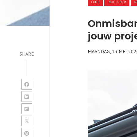
HOME
IN-DE-KIJKER
N
Onmisbar
jouw proj
MAANDAG, 13 MEI 202
SHARE