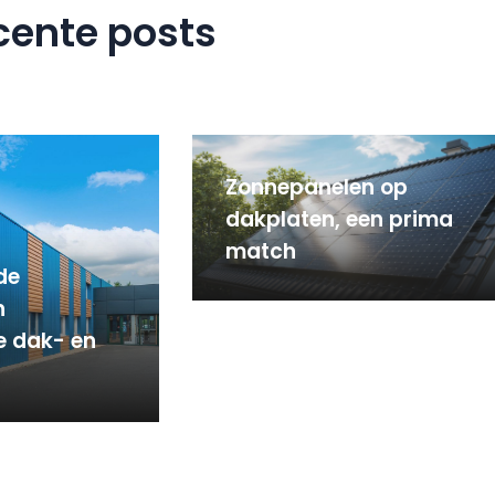
cente posts
Zonnepanelen op
dakplaten, een prima
match
de
n
le dak- en