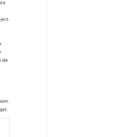
nte
ject.
e
e
 die
e
ialen
get.