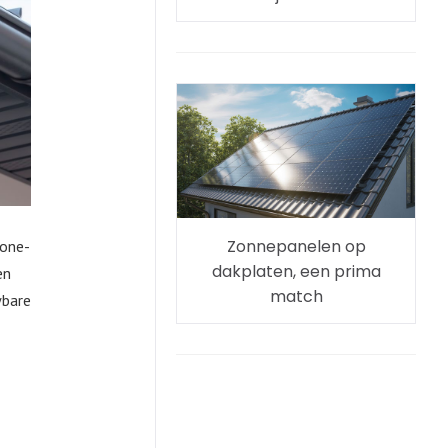
Zonnepanelen op
 one-
dakplaten, een prima
en
match
wbare