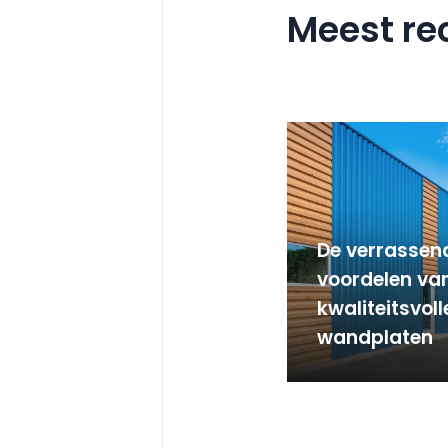
Meest re
De verrassen
voordelen va
kwaliteitsvol
wandplaten